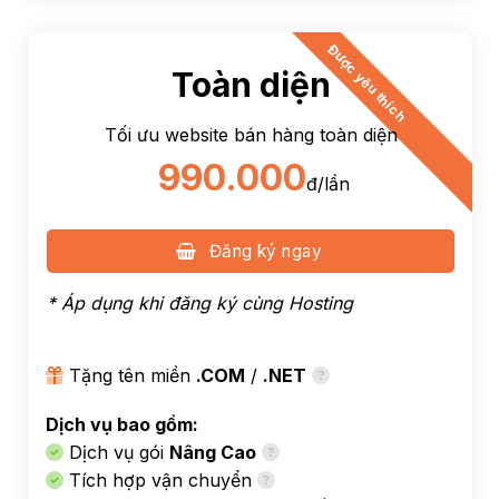
Được yêu thích
Toàn diện
Tối ưu website bán hàng toàn diện
990.000
đ/lần
Đăng ký ngay
* Áp dụng khi đăng ký cùng
Hosting
Tặng tên miền
.COM
/
.NET
Dịch vụ bao gồm:
Dịch vụ gói
Nâng Cao
Tích hợp vận chuyển