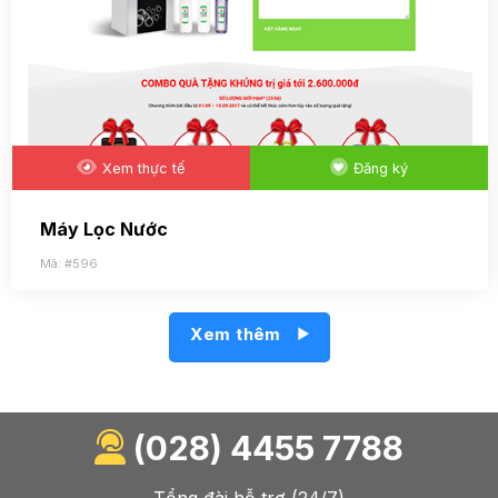
Xem thực tế
Đăng ký
Máy Lọc Nước
Mã: #596
Xem thêm
(028) 4455 7788