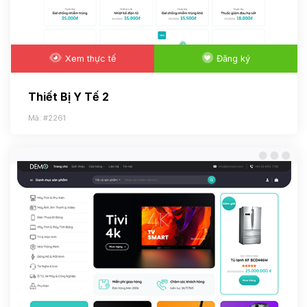
Xem thực tế
Đăng ký
Thiết Bị Y Tế 2
Mã: #2261