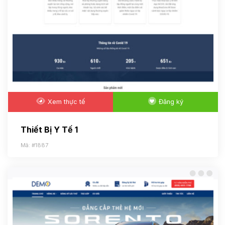
Xem thực tế
Đăng ký
Thiết Bị Y Tế 1
Mã: #1887