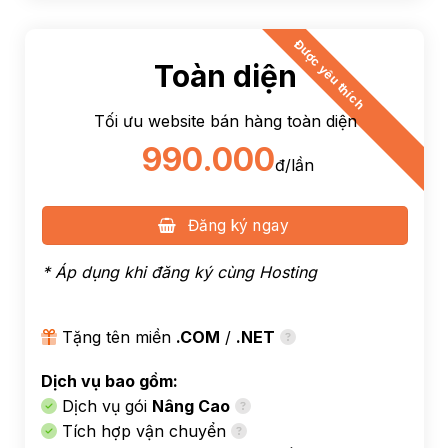
Được yêu thích
Toàn diện
Tối ưu website bán hàng toàn diện
990.000
đ/lần
Đăng ký ngay
* Áp dụng khi đăng ký cùng
Hosting
Tặng tên miền
.COM
/
.NET
Dịch vụ bao gồm:
Dịch vụ gói
Nâng Cao
Tích hợp vận chuyển