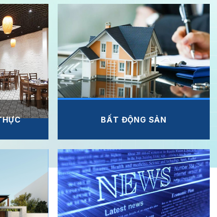
THỰC
BẤT ĐỘNG SẢN