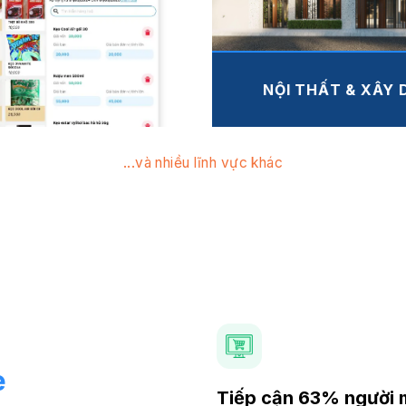
NỘI THẤT & XÂY
...và nhiều lĩnh vực khác
e
Tiếp cận 63% người 