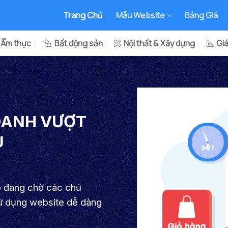
Trang Chủ
Mẫu Website
Bảng Giá
 Ẩm thực
Bất động sản
Nội thất & Xây dựng
Gi
DOANH VƯỢT
U
p đang chờ các chủ
sử dụng website dễ dàng