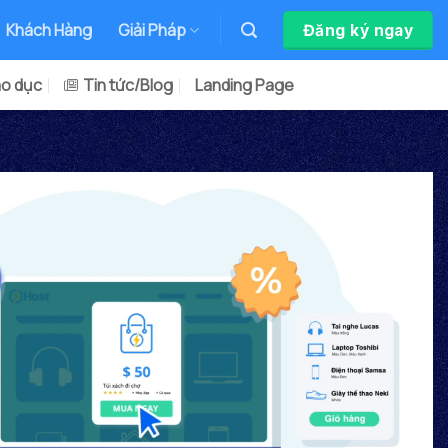
Khách Hàng
Giải Pháp
Đăng ký ngay
áo dục
Tin tức/Blog
Landing Page