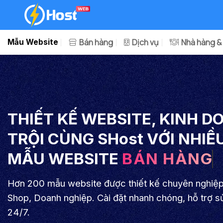
Bỏ
qua
nội
Bán hàng
Dịch vụ
Nhà hàng &
Mẫu Website
dung
THIẾT KẾ WEBSITE, KINH 
TRỘI CÙNG SHost VỚI NHIỀ
MẪU WEBSITE
BÁN HÀNG
Hơn 200 mẫu website được thiết kế chuyên nghiệ
Shop, Doanh nghiệp. Cài đặt nhanh chóng, hỗ trợ 
24/7.