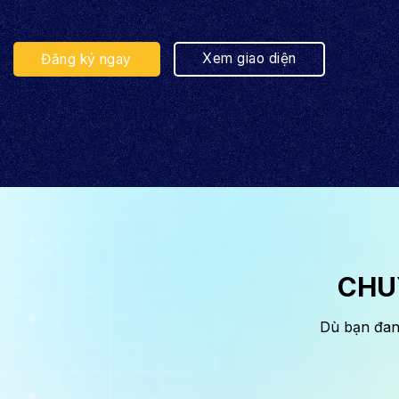
Xem giao diện
Đăng ký ngay
CHU
Dù bạn đan