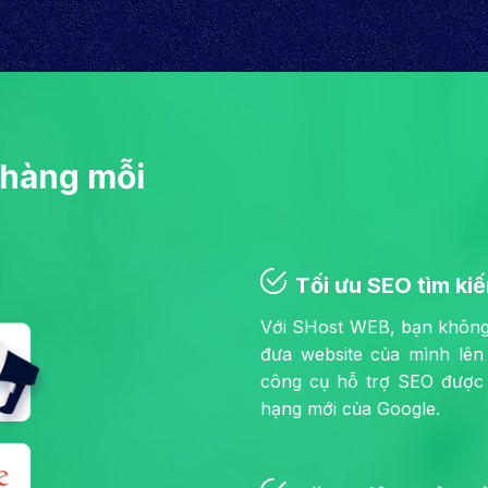
 hàng mỗi
Tối ưu SEO tìm ki
Với SHost WEB, bạn không 
đưa website của mình lên
công cụ hỗ trợ SEO được 
hạng mới của Google.